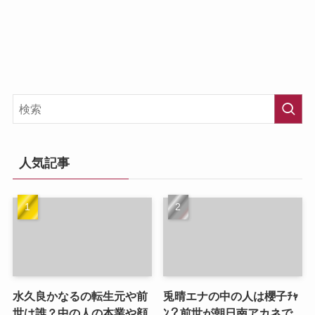
人気記事
水久良かなるの転生元や前
兎晴エナの中の人は櫻子ﾁｬ
世は誰？中の人の本業や顔
ﾝ？前世が朝日南アカネで