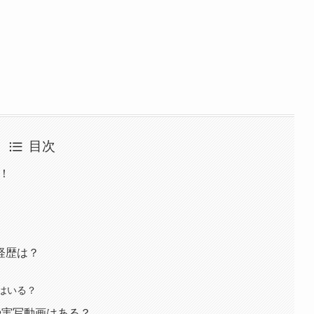
目次
ル！
経歴は？
はいる？
や実写動画はある？